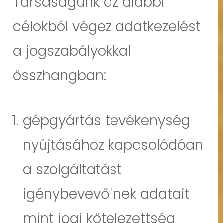
Társaságunk az alábbi
célokból végez adatkezelést
a jogszabályokkal
összhangban:
gépgyártás tevékenység
nyújtásához kapcsolódóan
a szolgáltatást
igénybevevőinek adatait
mint jogi kötelezettség