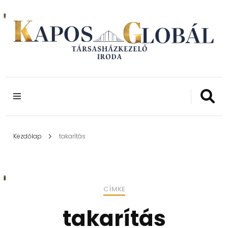
24 ÉVE A LAKÓKÖZÖSSÉGEK SZOLGÁLATÁBAN
Kapos Globál
TÁRSASHÁZKEZE
IRODA
Kezdőlap
takarítás
CÍMKE
takarítás